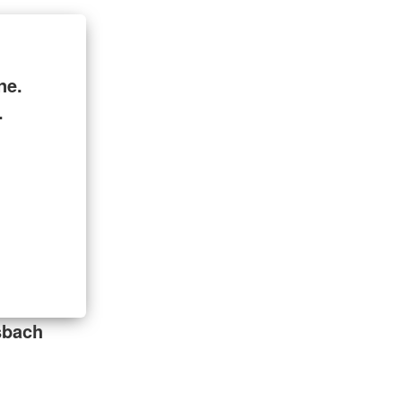
ne.
.
sbach