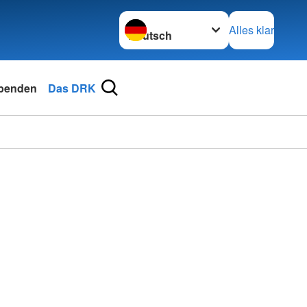
Sprache wechseln zu
Alles klar
penden
Das DRK