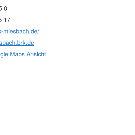
5 0
5 17
k-miesbach.de/
sbach.brk.de
ogle Maps Ansicht