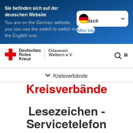
Sie befinden sich auf der
Sprache wechseln zu
deutschen Website
You are on the German website,
you can use the switch to switch to
Alles klar
the English one
Ortsverein
Weibern e.V.
Kreisverbände
Kreisverbände
Lesezeichen -
Servicetelefon