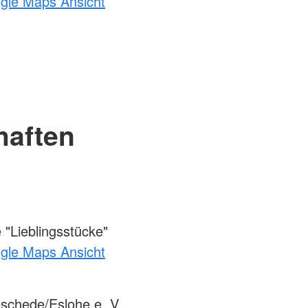
ogle Maps Ansicht
haften
"Lieblingsstücke"
ogle Maps Ansicht
chede/Eslohe e. V.