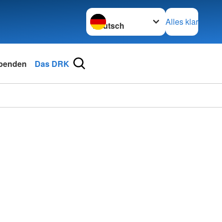
Sprache wechseln zu
Alles klar
penden
Das DRK