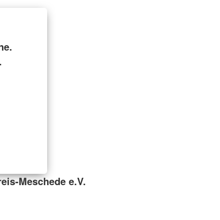
ne.
.
reis-Meschede e.V.