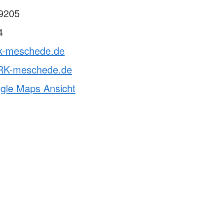
9205
4
rk-meschede.de
RK-meschede.de
ogle Maps Ansicht