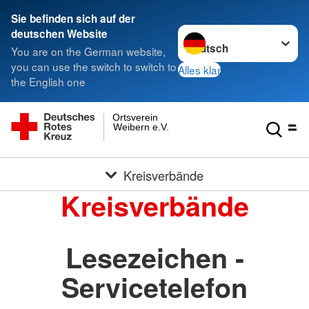
Sie befinden sich auf der
Sprache wechseln zu
deutschen Website
You are on the German website,
you can use the switch to switch to
Alles klar
the English one
Ortsverein
Weibern e.V.
Kreisverbände
Kreisverbände
Lesezeichen -
Servicetelefon