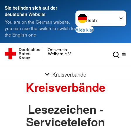
Sie befinden sich auf der
Sprache wechseln zu
deutschen Website
You are on the German website,
you can use the switch to switch to
Alles klar
the English one
Ortsverein
Weibern e.V.
Kreisverbände
Kreisverbände
Lesezeichen -
Servicetelefon