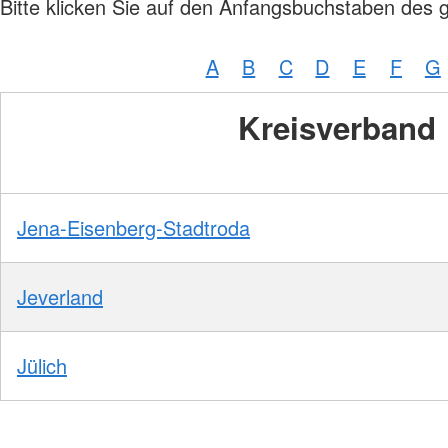
Bitte klicken Sie auf den Anfangsbuchstaben des 
A
B
C
D
E
F
G
Kreisverband
Jena-Eisenberg-Stadtroda
Jeverland
Jülich