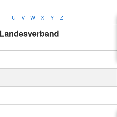
T
U
V
W
X
Y
Z
Landesverband