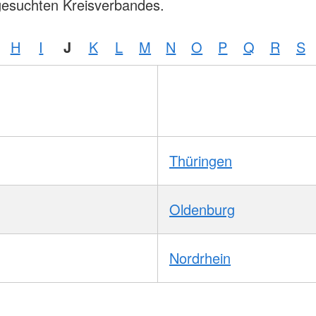
gesuchten Kreisverbandes.
H
I
J
K
L
M
N
O
P
Q
R
S
Thüringen
Oldenburg
Nordrhein