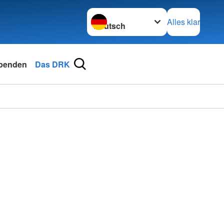
Sprache wechseln zu
Alles klar
penden
Das DRK