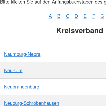
Bitte klicken Sie auf den Anfangsbuchstaben des 
A
B
C
D
E
F
G
Kreisverband
Naumburg-Nebra
Neu-Ulm
Neubrandenburg
Neuburg-Schrobenhausen