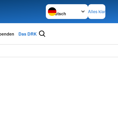
Sprache wechseln zu
Alles klar
penden
Das DRK