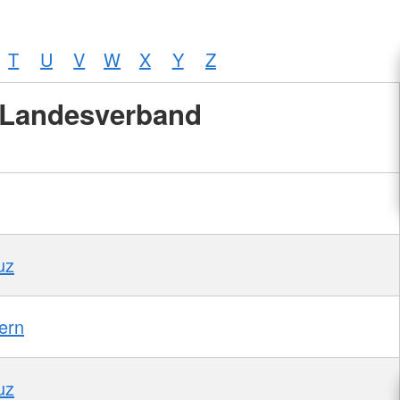
T
U
V
W
X
Y
Z
Landesverband
uz
ern
uz