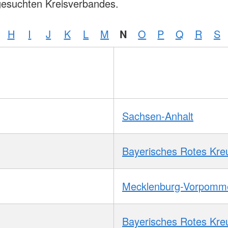
gesuchten Kreisverbandes.
H
I
J
K
L
M
N
O
P
Q
R
S
Sachsen-Anhalt
Bayerisches Rotes Kre
Mecklenburg-Vorpomm
Bayerisches Rotes Kre