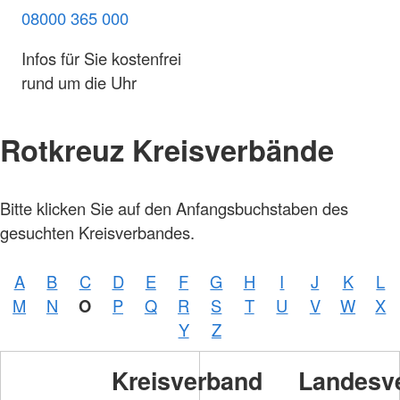
08000 365 000
Infos für Sie kostenfrei
rund um die Uhr
Rotkreuz Kreisverbände
Bitte klicken Sie auf den Anfangsbuchstaben des
gesuchten Kreisverbandes.
A
B
C
D
E
F
G
H
I
J
K
L
M
N
O
P
Q
R
S
T
U
V
W
X
Y
Z
Kreisverband
Landesv