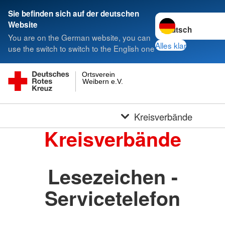
Sie befinden sich auf der deutschen
Sprache wechseln 
Website
You are on the German website, you can
Alles klar
use the switch to switch to the English one
Ortsverein
Weibern e.V.
Kreisverbände
Kreisverbände
Lesezeichen -
Servicetelefon