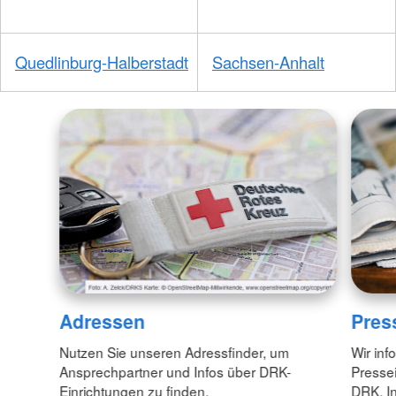
Quedlinburg-Halberstadt
Sachsen-Anhalt
Adressen
Pres
Nutzen Sie unseren Adressfinder, um
Wir inf
Ansprechpartner und Infos über DRK-
Pressei
Einrichtungen zu finden.
DRK. In