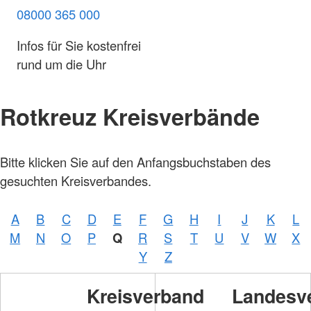
08000 365 000
Infos für Sie kostenfrei
rund um die Uhr
Rotkreuz Kreisverbände
Bitte klicken Sie auf den Anfangsbuchstaben des
gesuchten Kreisverbandes.
A
B
C
D
E
F
G
H
I
J
K
L
M
N
O
P
Q
R
S
T
U
V
W
X
Y
Z
Kreisverband
Landesv