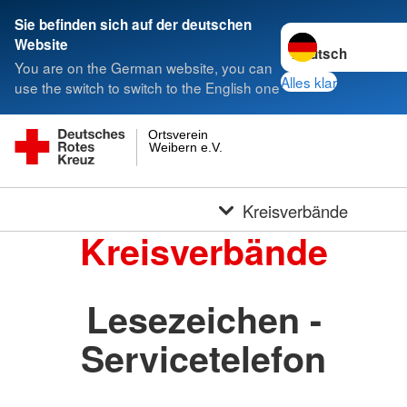
Sie befinden sich auf der deutschen
Sprache wechseln 
Website
You are on the German website, you can
Alles klar
use the switch to switch to the English one
Ortsverein
Weibern e.V.
Kreisverbände
Kreisverbände
Lesezeichen -
Servicetelefon