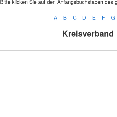
Bitte klicken Sie auf den Anfangsbuchstaben des 
A
B
C
D
E
F
G
Kreisverband