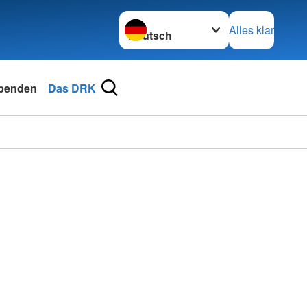
Sprache wechseln zu
Alles klar
penden
Das DRK