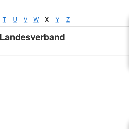
T
U
V
W
X
Y
Z
Landesverband