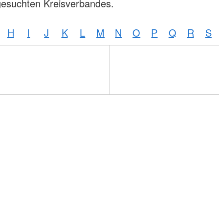
gesuchten Kreisverbandes.
H
I
J
K
L
M
N
O
P
Q
R
S