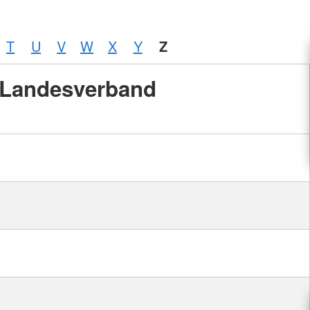
T
U
V
W
X
Y
Z
Landesverband