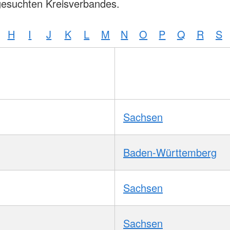
gesuchten Kreisverbandes.
H
I
J
K
L
M
N
O
P
Q
R
S
Sachsen
Baden-Württemberg
Sachsen
Sachsen