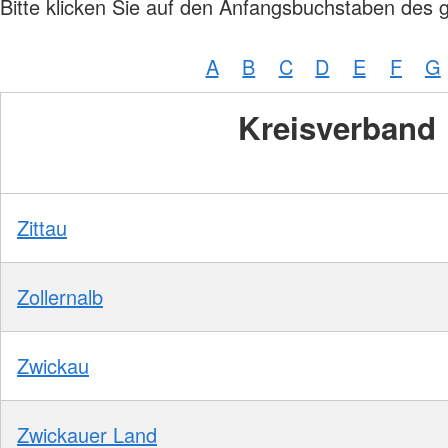
Bitte klicken Sie auf den Anfangsbuchstaben des 
A
B
C
D
E
F
G
Kreisverband
Zittau
Zollernalb
Zwickau
Zwickauer Land