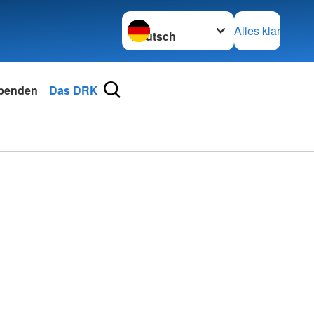
Sprache wechseln zu
Alles klar
penden
Das DRK