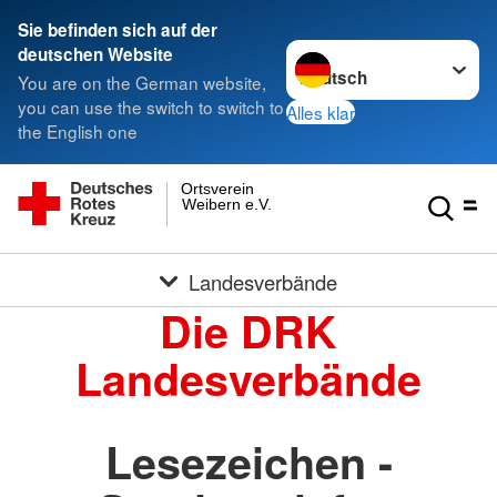
Sie befinden sich auf der
Sprache wechseln zu
deutschen Website
You are on the German website,
you can use the switch to switch to
Alles klar
the English one
Ortsverein
Weibern e.V.
Landesverbände
Die DRK
Landesverbände
Lesezeichen -