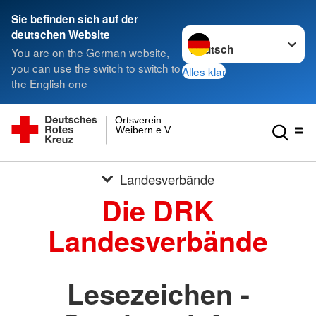
Sie befinden sich auf der
Sprache wechseln zu
deutschen Website
You are on the German website,
you can use the switch to switch to
Alles klar
the English one
Ortsverein
Weibern e.V.
Landesverbände
Die DRK
Landesverbände
Lesezeichen -