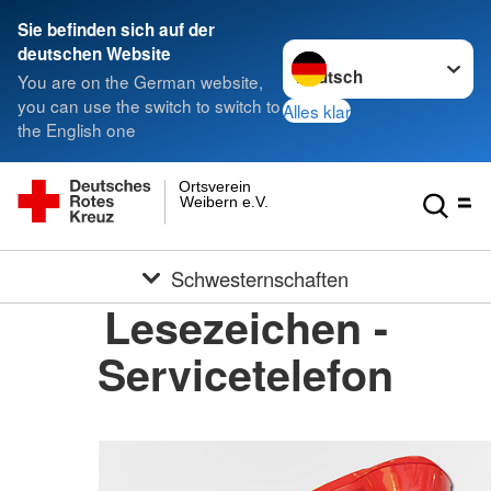
Sie befinden sich auf der
Sprache wechseln zu
deutschen Website
You are on the German website,
you can use the switch to switch to
Alles klar
the English one
Ortsverein
Weibern e.V.
Schwesternschaften
Lesezeichen -
Servicetelefon