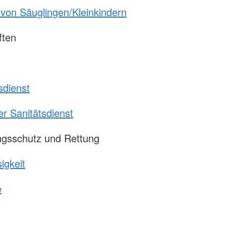
von Säuglingen/Kleinkindern
ften
sdienst
er Sanitätsdienst
ngsschutz und Rettung
igkeit
e