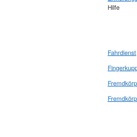
Hilfe
Fahrdienst
Fingerkup
Fremdkörp
Fremdkörpe