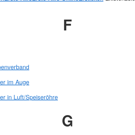
F
penverband
er im Auge
r in Luft/Speiseröhre
G