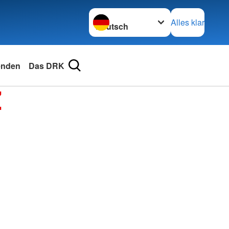
Sprache wechseln zu
Alles klar
enden
Das DRK
Z