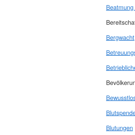
Beatmung 
Bereitscha
Bergwacht
Betreuung
Betrieblich
Bevölkeru
Bewusstlos
Blutspend
Blutungen