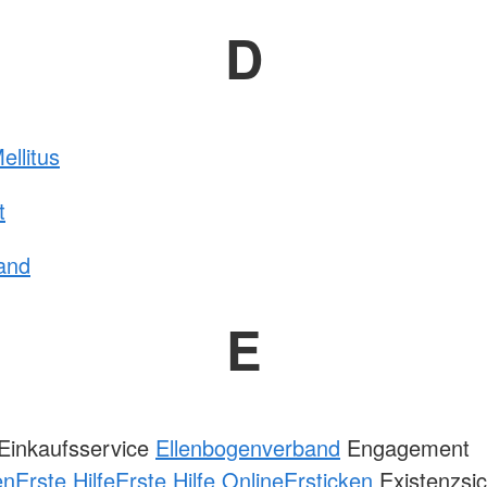
D
ellitus
t
and
E
Einkaufsservice
Ellenbogenverband
Engagement
en
Erste Hilfe
Erste Hilfe Online
Ersticken
Existenzsi