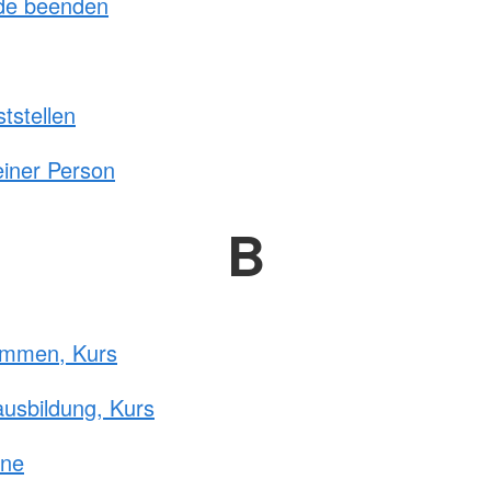
de beenden
tstellen
einer Person
B
immen, Kurs
ausbildung, Kurs
ane