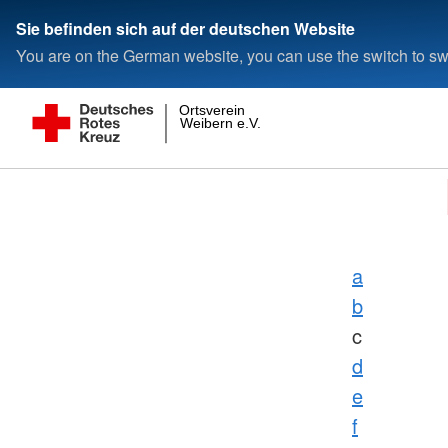
Sie befinden sich auf der deutschen Website
You are on the German website, you can use the switch to swi
Ortsverein
Weibern e.V.
a
b
c
d
e
f