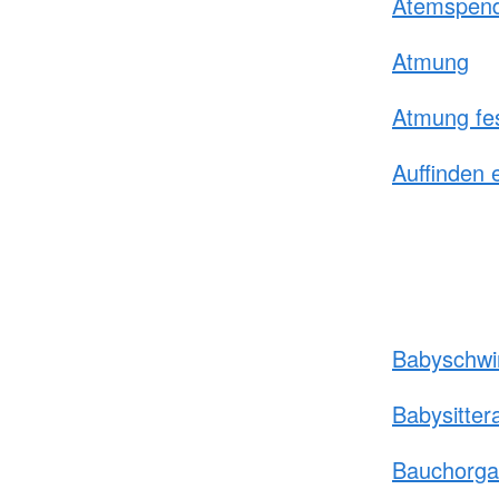
Atemspen
Atmung
Atmung fes
Auffinden 
Babyschw
Babysitter
Bauchorg